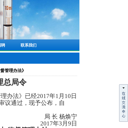
招聘
联系我们
监督管理办法》
理总局令
管理办法》已经
2017
年
1
月
10
日
审议通过，现予公布，自
局
长
杨焕宁
2017
年
3
月
9
日