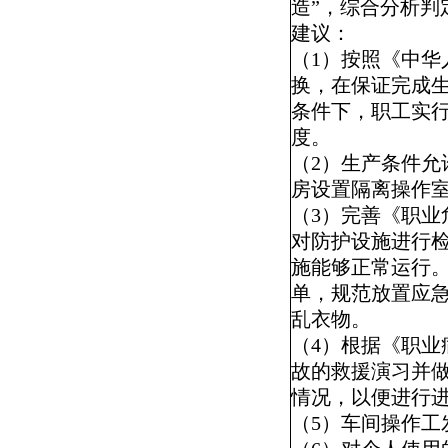
造”，综合分析判
建议：
（
1
）按照《中华
换，在保证完成
条件下，职工实
度。
（
2
）生产条件允
房设置隔离操作
（
3
）完善《职业
对防护设施进行
施能够正常运行
单，规范放置应
乱衣物。
（
4
）根据《职业
故的救援演习并
情况，以便进行
（
5
）车间操作工