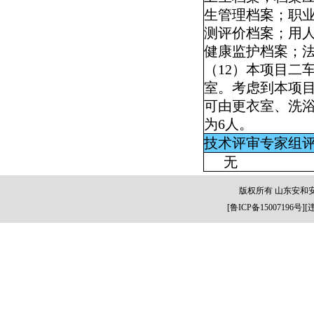
生管理档案；职
测评价档案；用
健康监护档案；
（
12
）本项目二
室。考虑到本项
可由更衣室、洗
为
6
人。
技术评审专家组
无
版权所有 山东安和
[
鲁ICP备15007196号
][