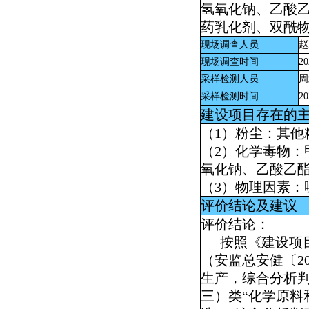
氢氧化钠、乙酸
药乳化剂、双酰
现场调查人员
赵
现场调查时间
20
采样检测人员
周
采样检测时间
20
建设项目存在的
（
1
）粉尘：其他
（
2
）化学毒物：
氧化钠、乙酸乙
（
3
）物理因素：
评价结论及建议
评价结论：
按照《建设项
（安监总安健〔
2
生产，综合分析判
三）类“化学原料