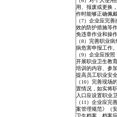
（
6
）对个人使用
用、报废或更换
作时能够正确佩
（
7
）企业应完善
效的防护措施等
免违章作业和操
（
8
）完善职业病
病危害申报工作
（
9
）企业应按照
开展职业卫生教
培训的内容、参
提高员工职业安
（
10
）完善现场
置情况，如实将
入口应设置职业
（
11
）企业应完
案管理规范》（
卫生档案，档案应