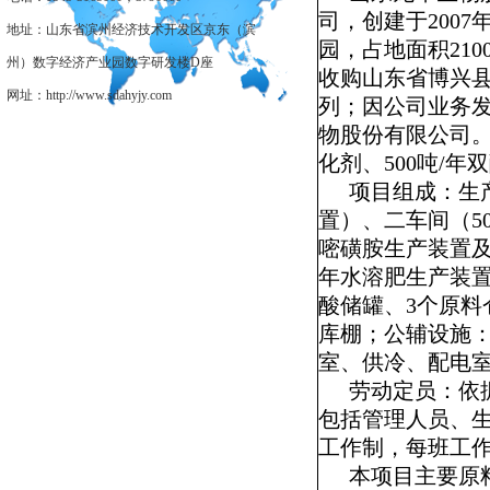
司，创建于
2007
地址：山东省滨州经济技术开发区京东（滨
园，占地面积
210
州）数字经济产业园数字研发楼D座
收购山东省博兴
网址：http://www.sdahyjy.com
列；因公司业务
物股份有限公司
化剂、
500
吨
/
年双
项目组成：
生
置）、二车间（
5
嘧磺胺生产装置
年水溶肥生产装
酸储罐、
3
个原料
库棚；公辅设施
室、供冷、配电
劳动定员：依
包括管理人员、
工作制，每班工
本项目主要原