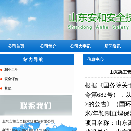
公司首页
公司简介
公司大事记
新闻资讯
信息中心
职业卫生
山东禹王管
安全评价
根据《国务院关
其他
令第682号）
>的公告》（国环
米/年预制直埋
山东安和安全技术研究院有限公司
项目名称：山东禹
电话：0543-3065060；3790666