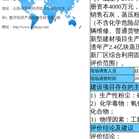
册资本
4000
万元
地址：山东省滨州经济技术开发区京东（滨
销售石灰，蒸压
州）数字经济产业园数字研发楼D座
（不含化学危险
网址：http://www.sdahyjy.com
辆维修、普通货
新型建材项目生
渣年产
2.4
亿块蒸
新厂区综合利用
评价范围）。
现场调查人员
赵
现场调查时间
20
建设项目存在的
1
）生产性粉尘：
2
）化学毒物：氧
化合物；
3
）物理因素：工
评价结论及建议
评价结论：