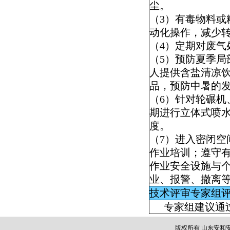
尘。
（
3
）有毒物料或
动化操作，减少
（
4
）定期对废气
（
5
）预防夏季局
人提供含盐清凉
品，预防中暑的
（
6
）针对轮碾机
期进行立体式喷
度。
（
7
）进入密闭空
作业培训；遵守
作业安全设施与
业、报警、撤离
技术评审专家组
专家组
建议通
版权所有 山东安和