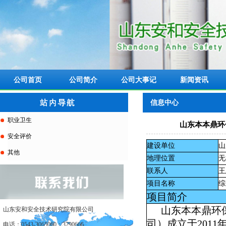
公司首页
公司简介
公司大事记
新闻资讯
信息中心
职业卫生
山东本本鼎环
安全评价
建设单位
山
其他
地理位置
无
联系人
王
项目名称
综
项目简介
山东本本鼎环
山东安和安全技术研究院有限公司
司）成立于
2011
电话：0543-3065060；3790666